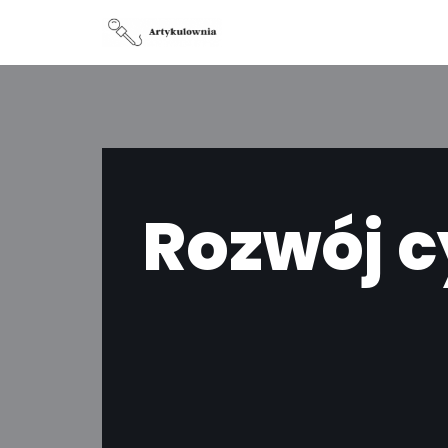
Przejdź
do
treści
Rozwój c