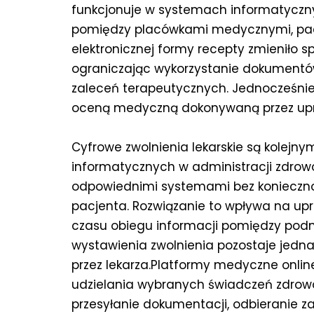
funkcjonuje w systemach informatycz
pomiędzy placówkami medycznymi, pac
elektronicznej formy recepty zmieniło
ograniczając wykorzystanie dokumentów
zaleceń terapeutycznych. Jednocześnie
oceną medyczną dokonywaną przez upr
Cyfrowe zwolnienia lekarskie są kolejn
informatycznych w administracji zdro
odpowiednimi systemami bez koniecznoś
pacjenta. Rozwiązanie to wpływa na upr
czasu obiegu informacji pomiędzy pod
wystawienia zwolnienia pozostaje jed
przez lekarza.Platformy medyczne onlin
udzielania wybranych świadczeń zdrowo
przesyłanie dokumentacji, odbieranie z