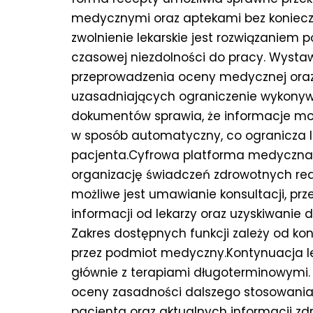
medycznymi oraz aptekami bez konieczn
zwolnienie lekarskie jest rozwiązanie
czasowej niezdolności do pracy. Wyst
przeprowadzenia oceny medycznej oraz
uzasadniających ograniczenie wykony
dokumentów sprawia, że informacje mo
w sposób automatyczny, co ogranicza 
pacjenta.Cyfrowa platforma medyczna p
organizację świadczeń zdrowotnych rea
możliwe jest umawianie konsultacji, p
informacji od lekarzy oraz uzyskiwani
Zakres dostępnych funkcji zależy od ko
przez podmiot medyczny.Kontynuacja l
głównie z terapiami długoterminowymi.
oceny zasadności dalszego stosowania 
pacjenta oraz aktualnych informacji z