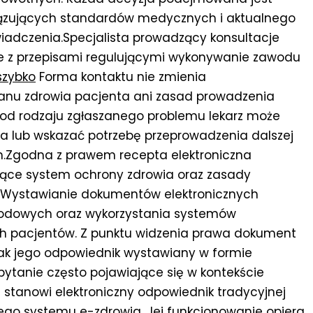
iązujących standardów medycznych i aktualnego
wiadczenia.Specjalista prowadzący konsultacje
ie z przepisami regulującymi wykonywanie zawodu
szybko
Forma kontaktu nie zmienia
tanu zdrowia pacjenta ani zasad prowadzenia
od rodzaju zgłaszanego problemu lekarz może
nia lub wskazać potrzebę przeprowadzenia dalszej
h.Zgodna z prawem recepta elektroniczna
ujące system ochrony zdrowia oraz zasady
 Wystawianie dokumentów elektronicznych
dowych oraz wykorzystania systemów
h pacjentów. Z punktu widzenia prawa dokument
ak jego odpowiednik wystawiany w formie
pytanie często pojawiające się w kontekście
a stanowi elektroniczny odpowiednik tradycyjnej
szego systemu e-zdrowia. Jej funkcjonowanie opiera