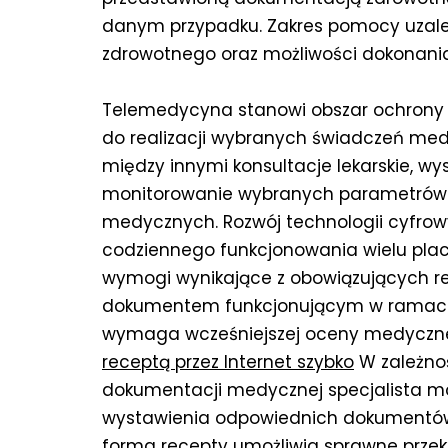
danym przypadku. Zakres pomocy uzale
zdrowotnego oraz możliwości dokonania
Telemedycyna stanowi obszar ochrony 
do realizacji wybranych świadczeń me
między innymi konsultacje lekarskie, w
monitorowanie wybranych parametrów 
medycznych. Rozwój technologii cyfrowyc
codziennego funkcjonowania wielu pl
wymogi wynikające z obowiązujących reg
dokumentem funkcjonującym w ramach 
wymaga wcześniejszej oceny medycznej
receptą przez Internet szybko
W zależnoś
dokumentacji medycznej specjalista mo
wystawienia odpowiednich dokumentó
forma recepty umożliwia sprawne prz