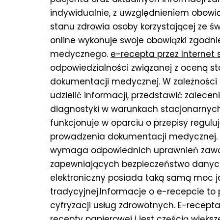
indywidualnie, z uwzględnieniem obow
stanu zdrowia osoby korzystającej ze ś
online wykonuje swoje obowiązki zgodn
medycznego.
e-recepta przez Internet 
odpowiedzialności związanej z oceną s
dokumentacji medycznej. W zależności 
udzielić informacji, przedstawić zalece
diagnostyki w warunkach stacjonarnyc
funkcjonuje w oparciu o przepisy regul
prowadzenia dokumentacji medycznej.
wymaga odpowiednich uprawnień zawo
zapewniających bezpieczeństwo danyc
elektroniczny posiada taką samą moc j
tradycyjnej.Informacje o e-recepcie to 
cyfryzacji usług zdrowotnych. E-recept
recepty papierowej i jest częścią więk