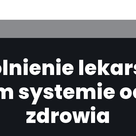
lnienie lekar
m systemie 
zdrowia