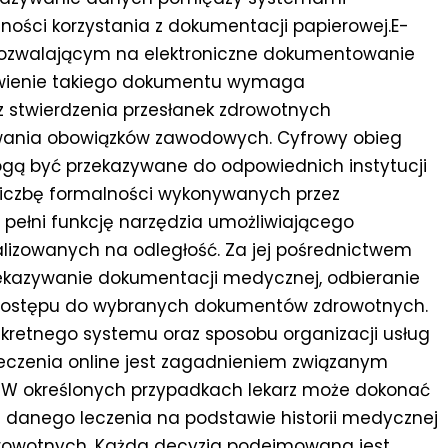
ości korzystania z dokumentacji papierowej.E-
m pozwalającym na elektroniczne dokumentowanie
awienie takiego dokumentu wymaga
 stwierdzenia przesłanek zdrowotnych
wania obowiązków zawodowych. Cyfrowy obieg
gą być przekazywane do odpowiednich instytucji
liczbę formalności wykonywanych przez
ełni funkcję narzędzia umożliwiającego
lizowanych na odległość. Za jej pośrednictwem
rzekazywanie dokumentacji medycznej, odbieranie
e dostępu do wybranych dokumentów zdrowotnych.
nkretnego systemu oraz sposobu organizacji usług
eczenia online jest zagadnieniem związanym
 W określonych przypadkach lekarz może dokonać
danego leczenia na podstawie historii medycznej
drowotnych. Każda decyzja podejmowana jest