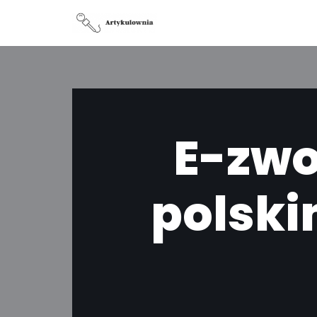
Przejdź
do
treści
E-zwo
polski