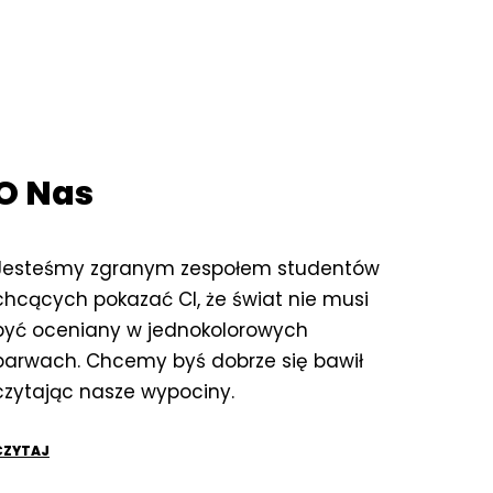
O Nas
Jesteśmy zgranym zespołem studentów
chcących pokazać CI, że świat nie musi
być oceniany w jednokolorowych
barwach. Chcemy byś dobrze się bawił
czytając nasze wypociny.
CZYTAJ