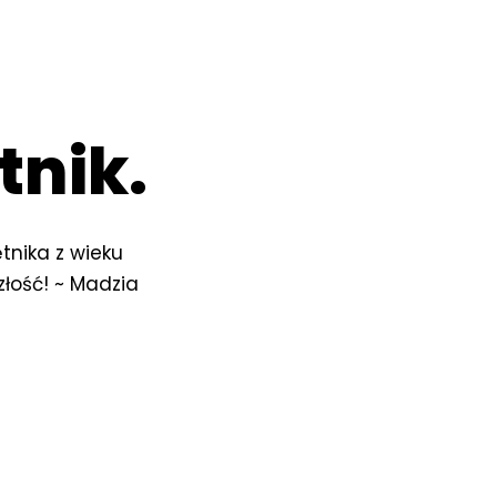
tnik.
tnika z wieku
łość! ~ Madzia