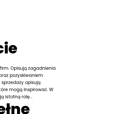
cie
firm. Opisują zagadnienia
oraz pozyskiwaniem
a sprzedaży opisują
które mogą inspirować. W
ą istotną rolę…
ełne