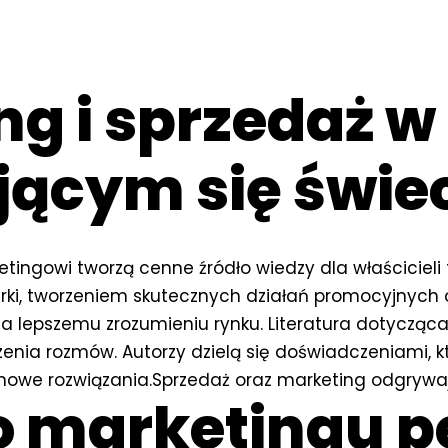
ng i sprzedaż w
jącym się świe
tingowi tworzą cenne źródło wiedzy dla właścicieli 
ki, tworzeniem skutecznych działań promocyjnych 
wia lepszemu zrozumieniu rynku. Literatura dotycząc
enia rozmów. Autorzy dzielą się doświadczeniami, 
e nowe rozwiązania.Sprzedaż oraz marketing odgrywaj
 o marketingu p